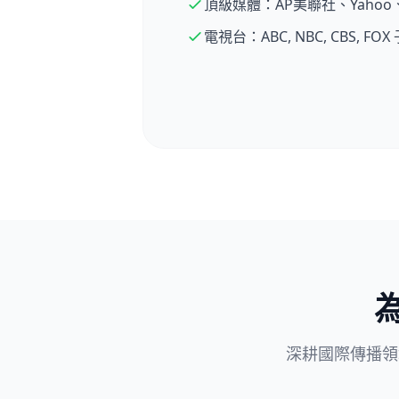
頂級媒體：AP美聯社、Yahoo、Dig
電視台：ABC, NBC, CBS, FO
深耕國際傳播領