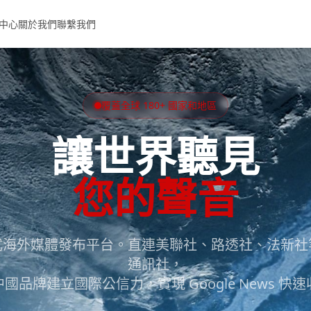
中心
關於我們
聯繫我們
覆蓋全球 180+ 國家和地區
讓世界聽見
您的聲音
式海外媒體發布平台。直連美聯社、路透社、法新社
通訊社，
國品牌建立國際公信力，實現 Google News 快