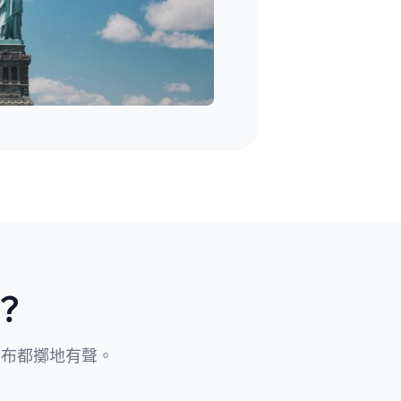
？
發布都擲地有聲。