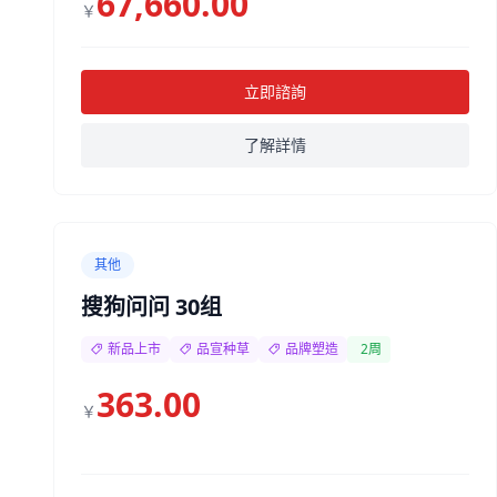
67,660.00
￥
立即諮詢
了解詳情
其他
搜狗问问 30组
新品上市
品宣种草
品牌塑造
2周
363.00
￥