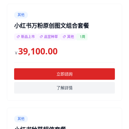
其他
小红书万粉原创图文组合套餐
新品上市
品宣种草
其他
1周
39,100.00
￥
立即諮詢
了解詳情
其他