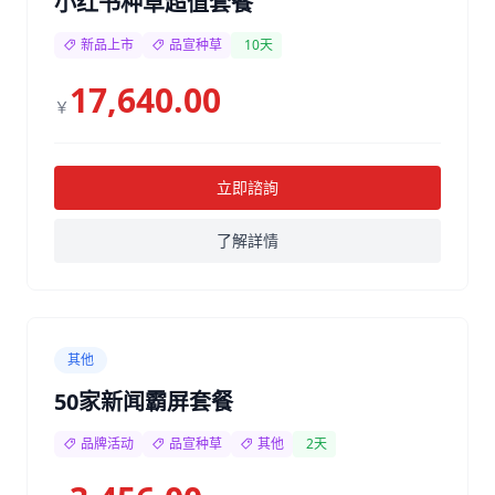
小红书种草超值套餐
新品上市
品宣种草
10天
17,640.00
￥
立即諮詢
了解詳情
其他
50家新闻霸屏套餐
品牌活动
品宣种草
其他
2天