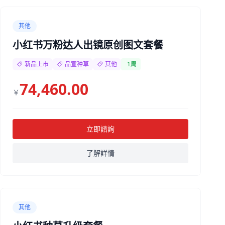
其他
小红书万粉达人出镜原创图文套餐
新品上市
品宣种草
其他
1周
74,460.00
￥
立即諮詢
了解詳情
其他